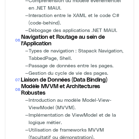
—
Compréhension du modèle événementiel
en .NET MAUI.
—
Interaction entre le XAML et le code C#
(code-behind).
—
Débogage des applications .NET MAUI.
Navigation et Routage au sein de
06
.
l'Application
—
Types de navigation : Stapack Navigation,
TabbedPage, Shell.
—
Passage de données entre les pages.
—
Gestion du cycle de vie des pages.
Liaison de Données (Data Binding)
07
.
Modèle MVVM et Architectures
08
.
Robustes
—
Introduction au modèle Model-View-
ViewModel (MVVM).
—
Implémentation de ViewModel et de la
logique métier.
—
Utilisation de frameworks MVVM
(facultatif ou démonstration).