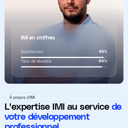
IMI en chiffres
Satisfaction
96
%
Taux de réussite
94
%
À propos d'IMI
L'expertise IMI au service
de
votre développement
professionnel