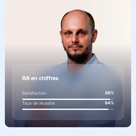
IMI en chiffres
Satisfaction
96
%
Taux de réussite
94
%