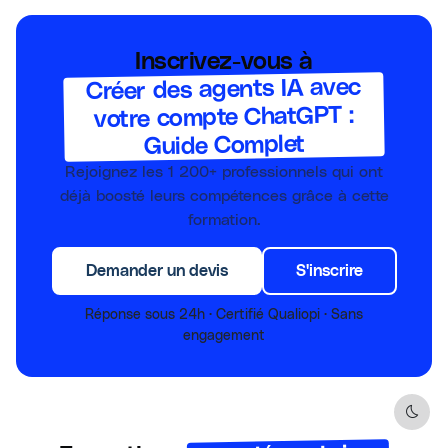
Inscrivez-vous à
Créer des agents IA avec
votre compte ChatGPT :
Guide Complet
Rejoignez les
1 200+
professionnels qui ont
déjà boosté leurs compétences grâce à cette
formation.
Demander un devis
S'inscrire
Réponse sous 24h · Certifié Qualiopi · Sans
engagement
Dark 