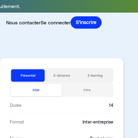
uitement.
Nous contacter
Se connecter
S'inscrire
Présentiel
À distance
E-learning
Inter
Intra
Durée
14
Format
Inter-entreprise