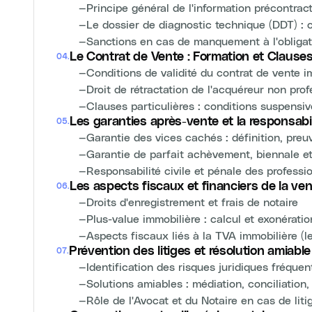
—
Principe général de l'information précontract
—
Le dossier de diagnostic technique (DDT) : c
—
Sanctions en cas de manquement à l'obligat
Le Contrat de Vente : Formation et Clause
04
.
—
Conditions de validité du contrat de vente i
—
Droit de rétractation de l'acquéreur non prof
—
Clauses particulières : conditions suspensi
Les garanties après-vente et la responsabil
05
.
—
Garantie des vices cachés : définition, preu
—
Garantie de parfait achèvement, biennale e
—
Responsabilité civile et pénale des professio
Les aspects fiscaux et financiers de la ven
06
.
—
Droits d'enregistrement et frais de notaire
—
Plus-value immobilière : calcul et exonératio
—
Aspects fiscaux liés à la TVA immobilière (l
Prévention des litiges et résolution amiable
07
.
—
Identification des risques juridiques fréquen
—
Solutions amiables : médiation, conciliation,
—
Rôle de l'Avocat et du Notaire en cas de liti