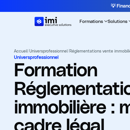
💡 Fina
Formations
Solutions
Accueil
/
Universprofessionnel
/
Réglementations vente immobilièr
Universprofessionnel
Formation
Réglementati
immobilière : m
cadre légal