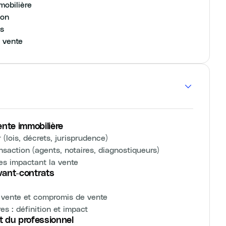
mobilière
ion
ts
a vente
ente immobilière
(lois, décrets, jurisprudence)
nsaction (agents, notaires, diagnostiqueurs)
es impactant la vente
vant-contrats
e vente et compromis de vente
es : définition et impact
t du professionnel