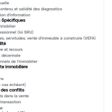
uelle
ontenu et validité des diagnostics
ion d'information
s Spécifiques
mmobilier
essionnel (loi SRU)
ves, servitudes, vente d'immeuble à construire (VEFA)
ité
ve et recours
t décennale
nnels de l'immobilier
te immobilière
ns
e cas échéant)
 des conflits
ts dans la vente
 transaction
ge