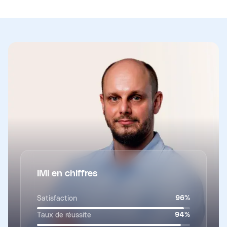
IMI en chiffres
Satisfaction
96
%
Taux de réussite
94
%