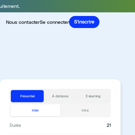
uitement.
Nous contacter
Se connecter
S'inscrire
Présentiel
À distance
E-learning
Inter
Intra
Durée
21