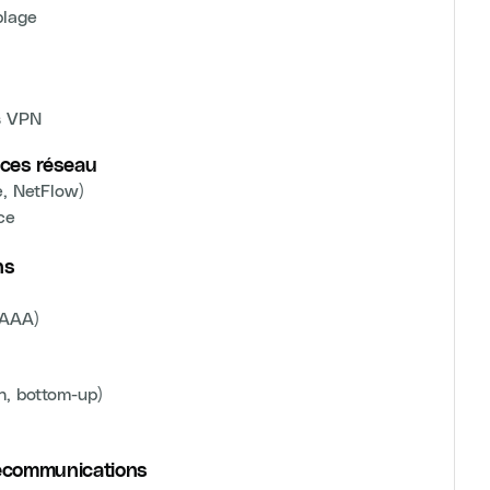
blage
s VPN
nces réseau
e, NetFlow)
ce
ns
(AAA)
, bottom-up)
lécommunications