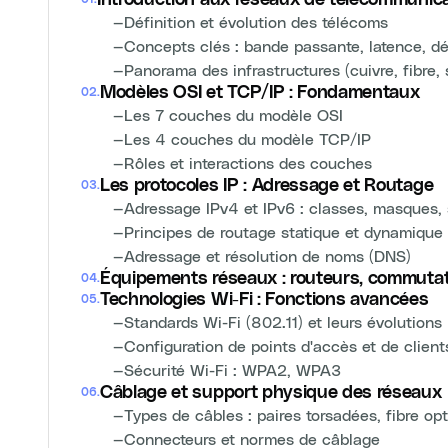
—
Définition et évolution des télécoms
—
Concepts clés : bande passante, latence, dé
—
Panorama des infrastructures (cuivre, fibre, s
Modèles OSI et TCP/IP : Fondamentaux
02
.
—
Les 7 couches du modèle OSI
—
Les 4 couches du modèle TCP/IP
—
Rôles et interactions des couches
Les protocoles IP : Adressage et Routage
03
.
—
Adressage IPv4 et IPv6 : classes, masques,
—
Principes de routage statique et dynamique
—
Adressage et résolution de noms (DNS)
Équipements réseaux : routeurs, commutat
04
.
Technologies Wi-Fi : Fonctions avancées
05
.
—
Standards Wi-Fi (802.11) et leurs évolutions
—
Configuration de points d'accès et de client
—
Sécurité Wi-Fi : WPA2, WPA3
Câblage et support physique des réseaux
06
.
—
Types de câbles : paires torsadées, fibre op
—
Connecteurs et normes de câblage