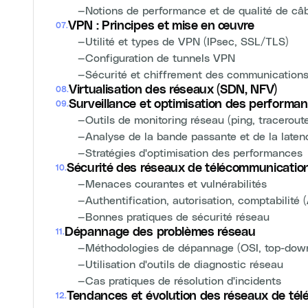
—
Notions de performance et de qualité de câ
VPN : Principes et mise en œuvre
07
.
—
Utilité et types de VPN (IPsec, SSL/TLS)
—
Configuration de tunnels VPN
—
Sécurité et chiffrement des communication
Virtualisation des réseaux (SDN, NFV)
08
.
Surveillance et optimisation des performa
09
.
—
Outils de monitoring réseau (ping, tracerout
—
Analyse de la bande passante et de la laten
—
Stratégies d'optimisation des performances
Sécurité des réseaux de télécommunicatio
10
.
—
Menaces courantes et vulnérabilités
—
Authentification, autorisation, comptabilité 
—
Bonnes pratiques de sécurité réseau
Dépannage des problèmes réseau
11
.
—
Méthodologies de dépannage (OSI, top-down
—
Utilisation d'outils de diagnostic réseau
—
Cas pratiques de résolution d'incidents
Tendances et évolution des réseaux de té
12
.