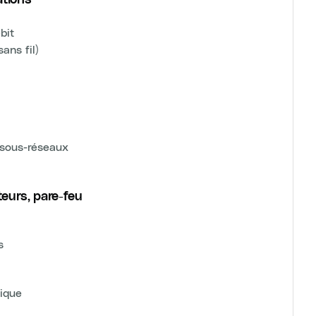
bit
ans fil)
 sous-réseaux
eurs, pare-feu
s
tique