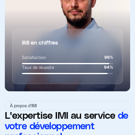
IMI en chiffres
Satisfaction
96
%
Taux de réussite
94
%
À propos d'IMI
L'expertise IMI au service
de
votre développement