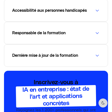
Accessibilité aux personnes handicapés
Responsable de la formation
Dernière mise à jour de la formation
Inscrivez-vous à
IA en entreprise : état de
l'art et applications
concrètes
Dark 
Rejoignez les
1 200+
professionnels qui ont