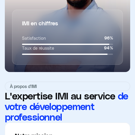
IMI en chiffres
Satisfaction
96
%
Taux de réussite
94
%
À propos d'IMI
L'expertise IMI au service
de
votre développement
professionnel